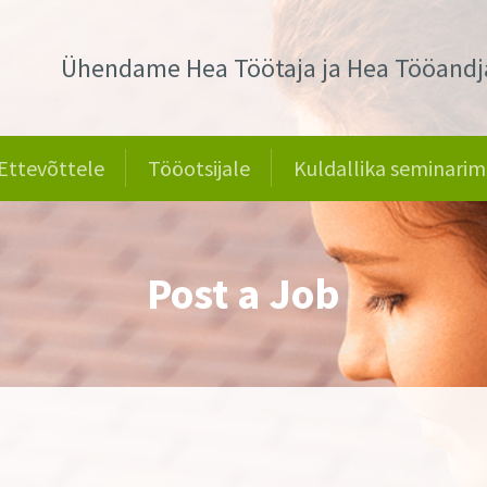
Ühendame Hea Töötaja ja Hea Tööandj
Ettevõttele
Tööotsijale
Kuldallika seminarim
Post a Job