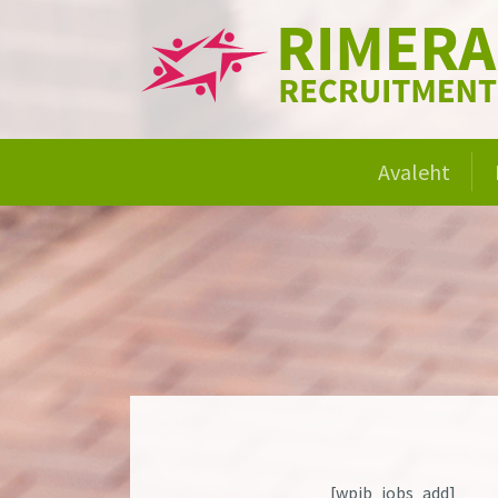
Avaleht
[wpjb_jobs_add]