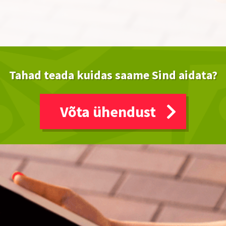
Tahad teada kuidas saame Sind aidata?
Võta ühendust