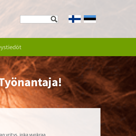
ystiedöt
 Työnantaja!
n yritys, joka vuokraa