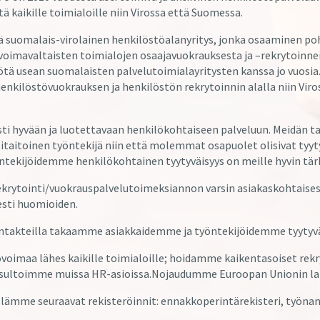
tä kaikille toimialoille niin Virossa että Suomessa.
ä suomalais-virolainen henkilöstöalanyritys, jonka osaaminen po
mavaltaisten toimialojen osaajavuokrauksesta ja –rekrytoinne
yötä usean suomalaisten palvelutoimialayritysten kanssa jo vuos
henkilöstövuokrauksen ja henkilöstön rekrytoinnin alalla niin Vi
i hyvään ja luotettavaan henkilökohtaiseen palveluun. Meidän ta
taitoinen työntekijä niin että molemmat osapuolet olisivat tyyty
tekijöidemme henkilökohtainen tyytyväisyys on meille hyvin tär
rytointi/vuokrauspalvelutoimeksiannon varsin asiakaskohtaisest
sti huomioiden.
ontakteilla takaamme asiakkaidemme ja työntekijöidemme tyytyvä
oimaa lähes kaikille toimialoille; hoidamme kaikentasoiset rekr
sultoimme muissa HR-asioissa.Nojaudumme Euroopan Unionin lake
lämme seuraavat rekisteröinnit: ennakkoperintärekisteri, työnant