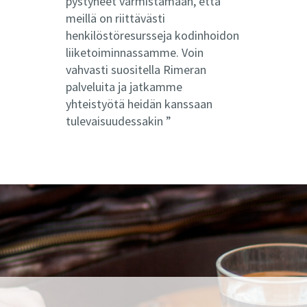
pystyneet varmistamaan, että
meillä on riittävästi
henkilöstöresursseja kodinhoidon
liiketoiminnassamme. Voin
vahvasti suositella Rimeran
palveluita ja jatkamme
yhteistyötä heidän kanssaan
tulevaisuudessakin