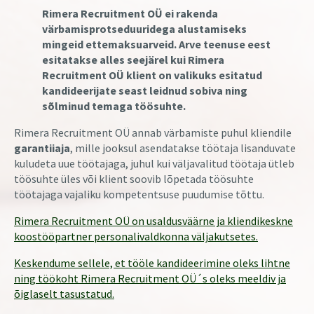
Rimera Recruitment OÜ ei rakenda
värbamisprotseduuridega alustamiseks
mingeid ettemaksuarveid. Arve teenuse eest
esitatakse alles seejärel kui Rimera
Recruitment OÜ klient on valikuks esitatud
kandideerijate seast leidnud sobiva ning
sõlminud temaga töösuhte.
Rimera Recruitment OÜ annab värbamiste puhul kliendile
garantiiaja
, mille jooksul asendatakse töötaja lisanduvate
kuludeta uue töötajaga, juhul kui väljavalitud töötaja ütleb
töösuhte üles või klient soovib lõpetada töösuhte
töötajaga vajaliku kompetentsuse puudumise tõttu.
Rimera Recruitment OÜ on usaldusväärne ja kliendikeskne
koostööpartner personalivaldkonna väljakutsetes.
Keskendume sellele, et tööle kandideerimine oleks lihtne
ning töökoht Rimera Recruitment OÜ´s oleks meeldiv ja
õiglaselt tasustatud.