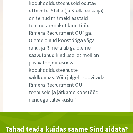
koduhooldusteenuseid osutav
ettevõte. Stella (ja Stella eelkäija)
on teinud mitmeid aastaid
tulemusterohket koostööd
Rimera Recruitment OÜ´ga.
Oleme olnud koostööga väga
rahul ja Rimera abiga oleme
saavutanud kindluse, et meil on
piisav tööjõuresurss
koduhooldusteenuste
valdkonnas. Võin julgelt soovitada
Rimera Recruitment OÜ
teenuseid ja jätkame koostööd
nendega tulevikuski
Tahad teada kuidas saame Sind aidata?