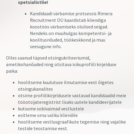
spetsialistile!
Kandidaadi värbamise protsessis Rimera
Recruitment OÜ kaardistab kliendiga
koostöös värbamiseks olulised seigad.
Nendeks on muuhulgas kompetentsi- ja
koolitusnõuded, töökeskkond ja muu
seesugune info.
Olles saanud täpsed otsingukriteeriumid,
ametikohanõuded ning otsitava isikuprofiili kirjelduse
paika:
hoolitseme kuulutuse ilmutamise eest õigetes
otsingukanalites
otsime profiilikirjeldusele vastavad kandidaadid meie
tööotsijateregistrist lisaks uutele kandideerijatele
kutsume sobivaimad vestlustele
esitleme oma valiku kliendile
hoolitseme vestlusgraafikute tegemise ning vajalike
testide teostamise eest.