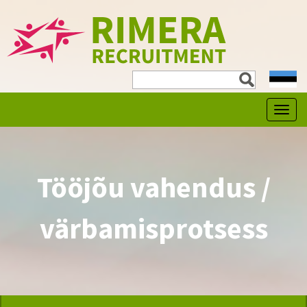
expa
child
men
Tööjõu vahendus /
värbamisprotsess