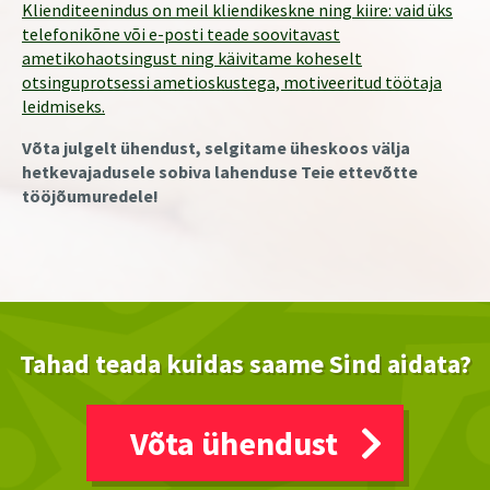
Klienditeenindus on meil kliendikeskne ning kiire: vaid üks
telefonikõne või e-posti teade soovitavast
ametikohaotsingust ning käivitame koheselt
otsinguprotsessi ametioskustega, motiveeritud töötaja
leidmiseks.
Võta julgelt ühendust, selgitame üheskoos välja
hetkevajadusele sobiva lahenduse Teie ettevõtte
tööjõumuredele!
Tahad teada kuidas saame Sind aidata?
Võta ühendust