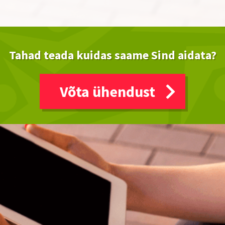
Tahad teada kuidas saame Sind aidata?
Võta ühendust