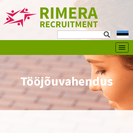
expa
child
men
Tööjõuvahendus