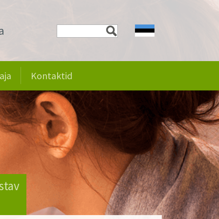
a
aja
Kontaktid
stav