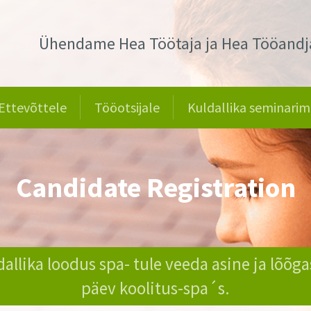
Ühendame Hea Töötaja ja Hea Tööandj
Ettevõttele
Tööotsijale
Kuldallika seminarim
Candidate Registration
dallika loodus spa- tule veeda asine ja lõõga
päev koolitus-spa´s.