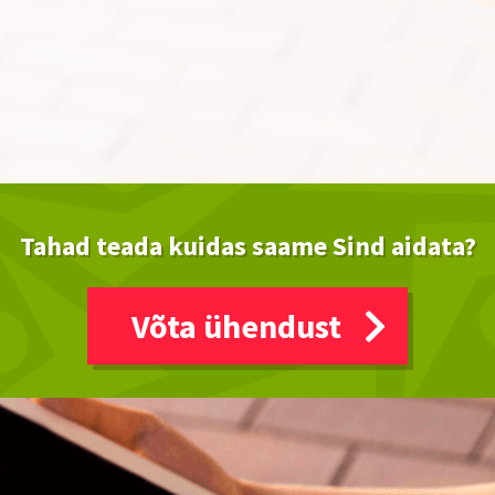
Tahad teada kuidas saame Sind aidata?
Võta ühendust