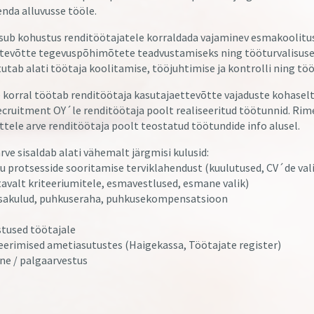
enda alluvusse tööle.
sub kohustus renditöötajatele korraldada vajaminev esmakoolitu
ttevõtte tegevuspõhimõtete teadvustamiseks ning tööturvalisuse 
tab alati töötaja koolitamise, tööjuhtimise ja kontrolli ning töö
 korral töötab renditöötaja kasutajaettevõtte vajaduste kohasel
cruitment OY´le renditöötaja poolt realiseeritud töötunnid. Ri
ttele arve renditöötaja poolt teostatud töötundide info alusel.
rve sisaldab alati vähemalt järgmisi kulusid:
u protsesside sooritamise terviklahendust (kuulutused, CV´de val
tavalt kriteeriumitele, esmavestlused, esmane valik)
isakulud, puhkuseraha, puhkusekompensatsioon
stused töötajale
eerimised ametiasutustes (Haigekassa, Töötajate register)
e / palgaarvestus