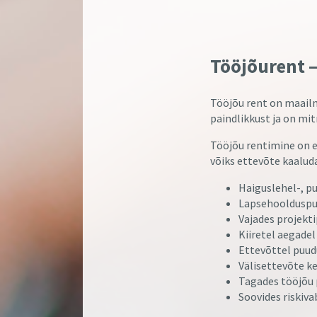
Tööjõurent –
Tööjõu rent on maailma
paindlikkust ja on m
Tööjõu rentimine on e
võiks ettevõte kaalud
Haiguslehel-, pu
Lapsehoolduspuh
Vajades projekt
Kiiretel aegade
Ettevõttel puud
Välisettevõte ke
Tagades tööjõu 
Soovides riskiva