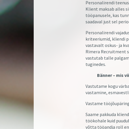
Personalirendi teenus
Klient maksab alles si
tööpanusele, kas tunn
saadaval just sel perio
Personalirendi vajadu
kriteeriumid, kliendi
vastavalt oskus- ja kv
Rimera Recruitment s
vastutab talle palgam
tuginedes.
Bänner – mis v
Vastutame kogu värbam
vastamine, esmavestlu
Vastame tööjõupäringu
Saame pakkuda kliendi
töökohale kuid puudub
võtta tööandja roll e