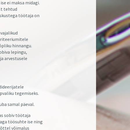
ise ei maksa midagi.
lt tehtud
oskustega töötaja on
vajalikud
kriteeriumitele
lõpliku hinnangu.
biva lepingu,
ja arvestusele
ideerijatele
ppvaliku tegemiseks.
uba samal päeval.
as sobiv töötaja
aga töösuhte ise ning
võttel võimalus