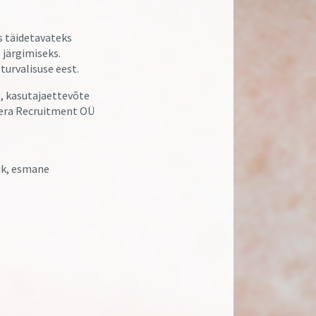
s täidetavateks
järgimiseks.
turvalisuse eest.
t, kasutajaettevõte
mera Recruitment OÜ
ik, esmane