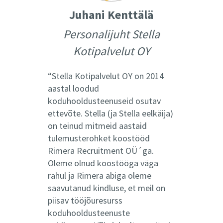
Juhani Kenttälä
Personalijuht Stella
Kotipalvelut OY
Stella Kotipalvelut OY on 2014
aastal loodud
koduhooldusteenuseid osutav
ettevõte. Stella (ja Stella eelkäija)
on teinud mitmeid aastaid
tulemusterohket koostööd
Rimera Recruitment OÜ´ga.
Oleme olnud koostööga väga
rahul ja Rimera abiga oleme
saavutanud kindluse, et meil on
piisav tööjõuresurss
koduhooldusteenuste