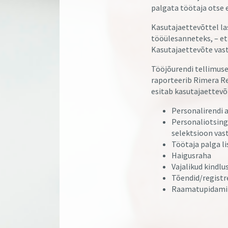
palgata töötaja otse 
Kasutajaettevõttel la
tööülesanneteks, – e
Kasutajaettevõte vastu
Tööjõurendi tellimuse
raporteerib Rimera Re
esitab kasutajaettevõ
Personalirendi a
Personaliotsing
selektsioon vas
Töötaja palga l
Haigusraha
Vajalikud kindlu
Tõendid/registr
Raamatupidamin