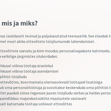
 mis ja miks?
s laialdaselt levinud ja paljukasutatud teenuseliik. See elavdab t
itmel moel abiks ettevõtete tööjõumurede lahendamisel.
ttevõttele vaevatu ja kiire moodus personalivajaduste katmiseks.
a eelkõige järgmistes olukordades:
hkusel viibiva töötaja äraolekul
kusel viibiva töötaja asendamisel
ipõhist tööjõudu
l ettevõttes, koormamata olemasolevaid töötajaid lisatööga
ub oma personalitöötaja ja soovitakse keskenduda oma põhitöö 
llel puudub siinse tegevuse juures tööjõudu värbav ja haldav perso
paindlikkus majandustsüklite muutustele vastavalt
balt katsetada töötaja sobivust ettevõttes