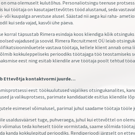
 on oma olemuselt kulutõhus. Personaliotsingu teenuse protsess 
is kui töötaja on kasutajaettevõttes tööd alustanud, seda vastava
i- või kuupalga arvestuse alusel. Säästad nii aega kui raha- ameti
odil kui seda vajad, kasvõi ühe päeva.
se korral täpsustab Rimera esindaja koos kliendiga kõik otsinguks 
 poolsed vajadused ja soovid. Rimera Recruitment OÜ leiab otsingu
alifikatsiooninõuetele vastava töötaja, kellele klient annab oma 
õlmib kokkuleppeliseks perioodiks töötajaga töö teostamiseks so
aksmise eest ning esitab kliendile arve töötaja poolt tehtud tööa
iib Ettevõtja kontaktvormi juurde…
isprotsessi eest: töökuulutused vajalikes otsingukanalites, kand
sed ja valikuprotsess, parimate kandidaatide esitlus kliendile lõ
tele esimesel võimalusel, parimal juhul saadame töötaja tööle j
le usaldusväärset tuge, puhveraega, juhul kui ettevõttel on olem
 võimalus teda koheselt tööle vormistada, saame sõlmida töötaj
nda kanda kokkulepitud perioodiks. Rendiperioodi järgselt on ette