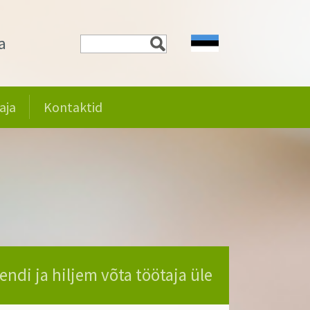
a
aja
Kontaktid
endi ja hiljem võta töötaja üle