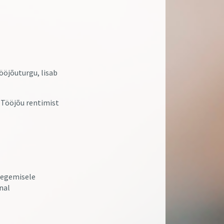
ööjõuturgu, lisab
 Tööjõu rentimist
tegemisele
nal