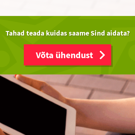
Tahad teada kuidas saame Sind aidata?
Võta ühendust