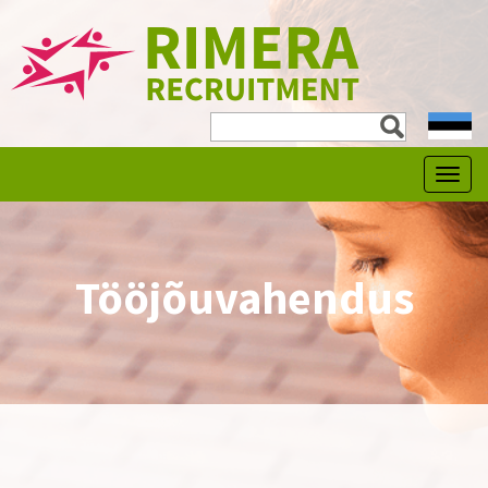
expa
child
men
Tööjõuvahendus