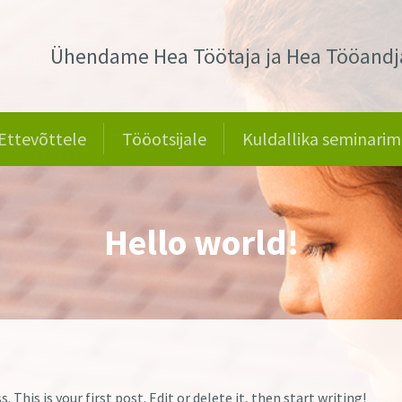
Ühendame Hea Töötaja ja Hea Tööandj
Ettevõttele
Tööotsijale
Kuldallika seminarim
Hello world!
This is your first post. Edit or delete it, then start writing!