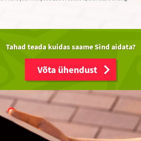
Tahad teada kuidas saame Sind aidata?
Võta ühendust