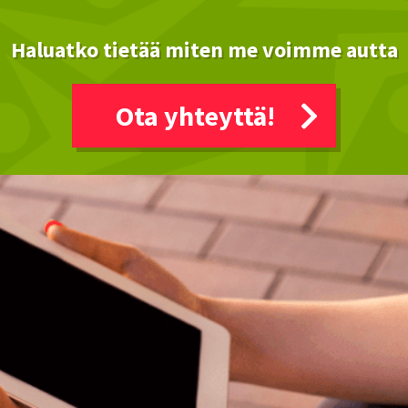
Haluatko tietää miten me voimme autta
Ota yhteyttä!