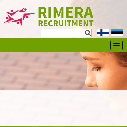
expa
child
men